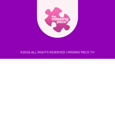
©2026 ALL RIGHTS RESERVED |
MISSING PIECE TH