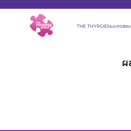
Skip
to
content
THE THYROID
แบบทดสอบภ
S
fo
ผล